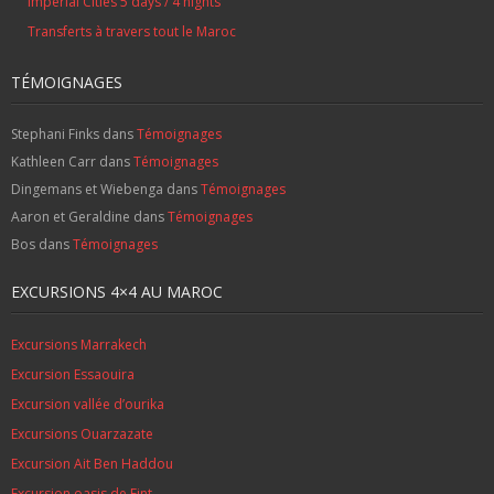
Imperial Cities 5 days / 4 nights
Transferts à travers tout le Maroc
TÉMOIGNAGES
Stephani Finks
dans
Témoignages
Kathleen Carr
dans
Témoignages
Dingemans et Wiebenga
dans
Témoignages
Aaron et Geraldine
dans
Témoignages
Bos
dans
Témoignages
EXCURSIONS 4×4 AU MAROC
Excursions Marrakech
Excursion Essaouira
Excursion vallée d’ourika
Excursions Ouarzazate
Excursion Ait Ben Haddou
Excursion oasis de Fint