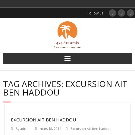
Follow us
Accueil
TAG ARCHIVES:
EXCURSION AIT
Nos circuits
BEN HADDOU
Excursions
Transferts
EXCURSION AIT BEN HADDOU
By
admin
mars 18, 2014
Excursion Ait ben haddou
Témoignages