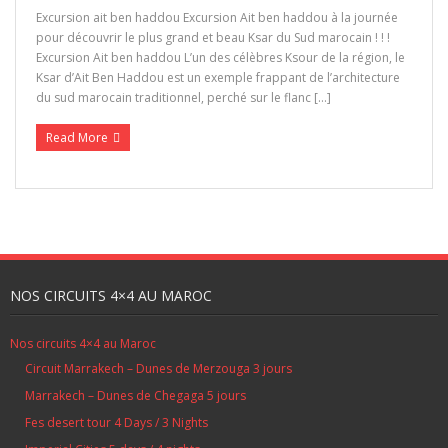
Excursion ait ben haddou Excursion Ait ben haddou à la journée
pour découvrir le plus grand et beau Ksar du Sud marocain ! ! !
Galerie
Excursion Ait ben haddou L’un des célèbres Ksour de la région, le
Ksar d’Ait Ben Haddou est un exemple frappant de l’architecture
Contactez nous
du sud marocain traditionnel, perché sur le flanc […]
Read More
Réservation
Maroc
NOS CIRCUITS 4×4 AU MAROC
Nos circuits 4×4 au Maroc
Circuit Marrakech – Dunes de Merzouga 3 jours
Marrakech – Dunes de Chegaga 5 jours
Fes desert tour 4 Days / 3 Nights