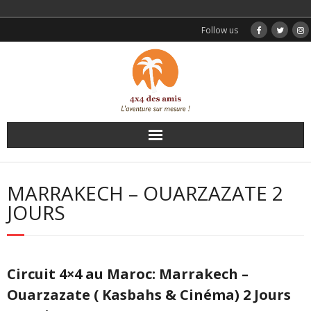
Follow us
Accueil
MARRAKECH – OUARZAZATE 2
Nos circuits
JOURS
Excursions
ouarzazate
Transferts
Circuit 4×4 au Maroc: Marrakech –
Ouarzazate ( Kasbahs & Cinéma) 2 Jours
Témoignages