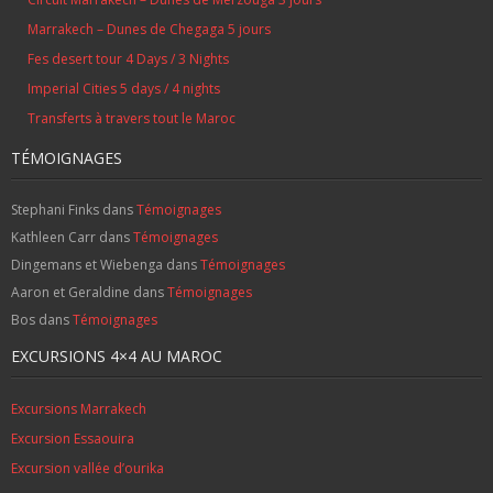
fameuse vallée d’Ounila jusqu’au Ksar d’Ait
Marrakech – Dunes de Chegaga 5 jours
ben haddou, déjeuner et visite guidée de
Fes desert tour 4 Days / 3 Nights
l’ancien Ksar déclaré patrimoine mondiale
Imperial Cities 5 days / 4 nights
depuis 1986. Rejoindre Ouarzazate,
Transferts à travers tout le Maroc
possibilité de visiter les Studios de Cinéma
TÉMOIGNAGES
(selon le choix). Enfin transfert vers votre
hôtel pour une nuit en demi-pension.
Stephani Finks
dans
Témoignages
Kathleen Carr
dans
Témoignages
Dingemans et Wiebenga
dans
Témoignages
Aaron et Geraldine
dans
Témoignages
Bos
dans
Témoignages
EXCURSIONS 4×4 AU MAROC
Excursions Marrakech
Excursion Essaouira
Excursion vallée d’ourika
Jour 2 : Ouarzazate – kasbah de