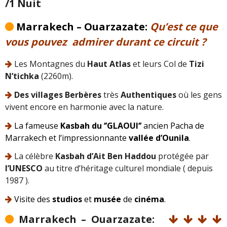
/1 Nuit
Galerie
Marrakech –
Ouarzazate:
Qu’est ce que
vous pouvez admirer durant ce circuit ?
Contactez nous
Les Montagnes du
Haut Atlas
et leurs Col de
Tizi
Réservation
N’tichka
(2260m).
Des
villages Berbères
très
Authentiques
où les gens
Maroc
vivent encore en harmonie avec la nature.
La fameuse
Kasbah du ‘’GLAOUI‘’
ancien Pacha de
Marrakech et l’impressionnante
vallée
d’Ounila
.
La célèbre
Kasbah d’Ait Ben Haddou
protégée par
l’UNESCO
au titre d’héritage culturel mondiale ( depuis
1987 ).
Visite des
studios
et
musée
de
cinéma
.
Marrakech – Ouarzazate: