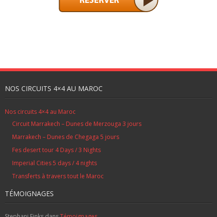
NOS CIRCUITS 4×4 AU MAROC
Nos circuits 4×4 au Maroc
Circuit Marrakech – Dunes de Merzouga 3 jours
Marrakech – Dunes de Chegaga 5 jours
Fes desert tour 4 Days / 3 Nights
Imperial Cities 5 days / 4 nights
Transferts à travers tout le Maroc
TÉMOIGNAGES
Stephani Finks
dans
Témoignages