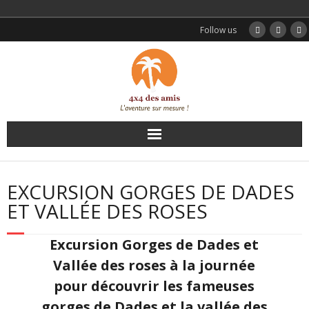
Follow us
Accueil
EXCURSION GORGES DE DADES
Nos circuits
ET VALLÉE DES ROSES
Excursions
Excursion Gorges de Dades et
Vallée des roses à la journée
Transferts
pour découvrir les fameuses
Témoignages
gorges de Dades et la vallée des