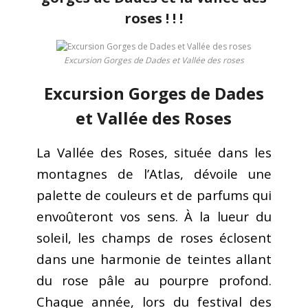
roses ! ! !
Galerie
Excursion Gorges de Dades et Vallée des roses
Contactez nous
Excursion Gorges de Dades
Réservation
et Vallée des Roses
Maroc
La Vallée des Roses, située dans les
montagnes de l’Atlas, dévoile une
palette de couleurs et de parfums qui
envoûteront vos sens. À la lueur du
soleil, les champs de roses éclosent
dans une harmonie de teintes allant
du rose pâle au pourpre profond.
Chaque année, lors du festival des