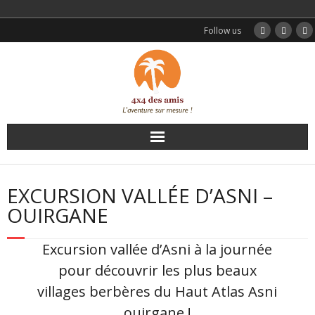
Follow us
Accueil
EXCURSION VALLÉE D’ASNI –
Nos circuits
OUIRGANE
Excursions
Excursion vallée d’Asni à la journée
pour découvrir les plus beaux
Transferts
villages berbères du Haut Atlas Asni
Témoignages
ouirgane !