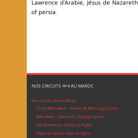
Lawrence d’Arabie, Jésus de Nazaret
of persia.
NOS CIRCUITS 4×4 AU MAROC
Nos circuits 4×4 au Maroc
Circuit Marrakech – Dunes de Merzouga 3 jours
Marrakech – Dunes de Chegaga 5 jours
Fes desert tour 4 Days / 3 Nights
Imperial Cities 5 days / 4 nights