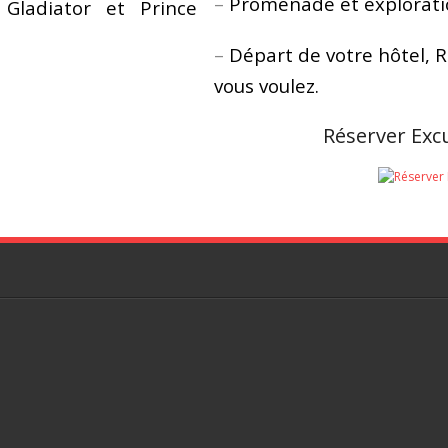
–
Promenade et exploratio
h Gladiator et Prince
–
Départ de votre hôtel, 
vous voulez.
Réserver Exc