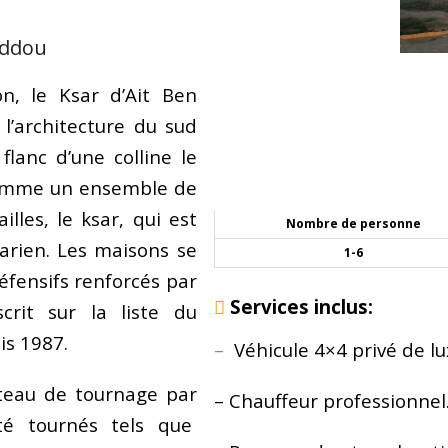
addou
n, le Ksar d’Ait Ben
’architecture du sud
flanc d’une colline le
comme un ensemble de
lles, le ksar, qui est
Nombre de personne
harien. Les maisons se
1-6
éfensifs renforcés par
Services inclus:
crit sur la liste du
is 1987.
–
Véhicule 4×4 privé de l
teau de tournage par
– Chauffeur professionnel
été tournés tels que