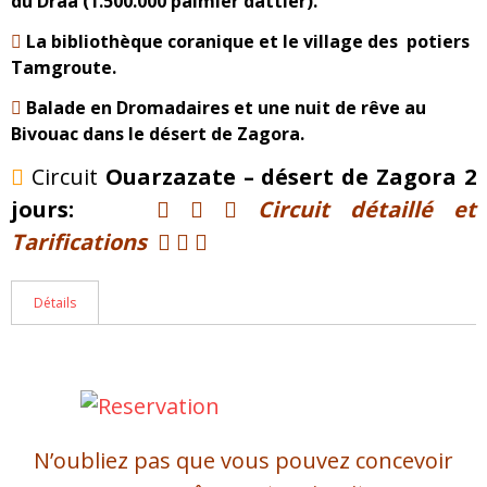
du Draa (1.500.000 palmier dattier).
La bibliothèque coranique et le village des potiers
Tamgroute.
Balade en Dromadaires et une nuit de rêve au
Bivouac dans le désert de Zagora.
Circuit
Ouarzazate – désert de Zagora 2
jours:
Circuit détaillé et
Tarifications
Détails
Jour 1 : Ouarzazate – La vallée du
Draa – Tamgroute
–
le désert de
Zagora ( 212 km)
N’oubliez pas que vous pouvez concevoir