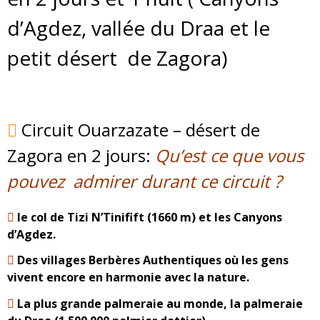
d’Agdez, vallée du Draa et le
Galerie
petit désert de Zagora)
Contactez nous
Ouarzazate vers le désert de Zagora
Réservation
Circuit Ouarzazate – désert de
Maroc
Zagora en 2 jours:
Qu’est ce que vous
pouvez admirer durant ce circuit ?
le col de Tizi N’Tinifift (1660 m) et les Canyons
d’Agdez
.
Des villages Berbères Authentiques où les gens
vivent encore en harmonie avec la nature.
La plus grande palmeraie au monde, la palmeraie