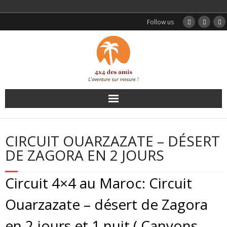
Follow us
Accueil
CIRCUIT OUARZAZATE – DÉSERT
Nos circuits
DE ZAGORA EN 2 JOURS
Excursions
Circuit 4×4 au Maroc: Circuit
Transferts
Ouarzazate – désert de Zagora
en 2 jours et 1 nuit ( Canyons
Témoignages